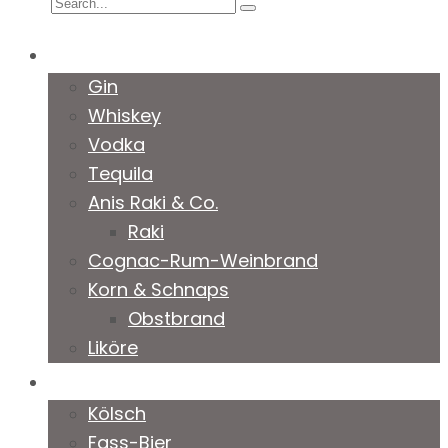
Spirituosen
Gin
Whiskey
Vodka
Tequila
Anis Raki & Co.
Raki
Cognac-Rum-Weinbrand
Korn & Schnaps
Obstbrand
Liköre
Biere
Kölsch
Fass-Bier