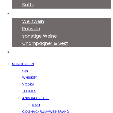
Säfte
Weine & Co
Weißwein
Rotwein
sonstige Weine
Champagner & Sekt
Kontakt
SPIRITUOSEN
GIN
WHISKEY
VODKA
TEQUILA
ANIS RAKI & CO.
RAKI
COGNAC-RUM-WEINBRAND