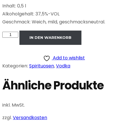
Inhalt: 0,5 l
Alkoholgehalt: 37,5%-VOL
Geschmack: Weich, mild, geschmacksneutral.
Smirnoff
IN DEN WARENKORB
Red
Vodka
Add to wishlist
37,5%-
Kategorien:
Spirituosen
,
Vodka
VOL
0,5L
Ähnliche Produkte
Menge
inkl. MwSt.
zzgl.
Versandkosten