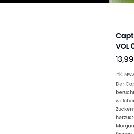
Capt
VOL 0
13,9
inkl. MwS
Der Cap
berücht
welcher
Zuckerr
herzust
Morgan 