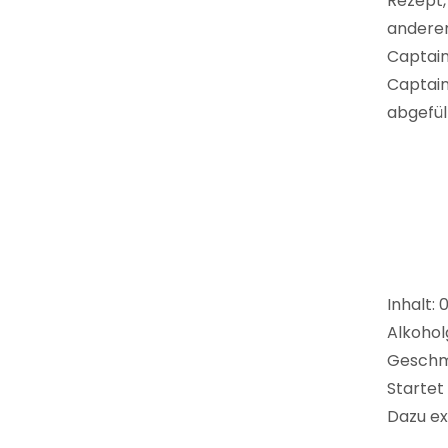
Rezept,
anderen
Captain
Captain
abgefüll
Inhalt: 
Alkohol
Geschm
Startet
Dazu ex