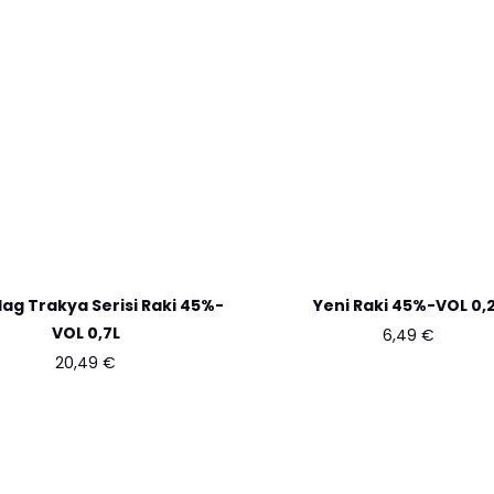
ag Trakya Serisi Raki 45%-
Yeni Raki 45%-VOL 0,
VOL 0,7L
6,49
€
20,49
€