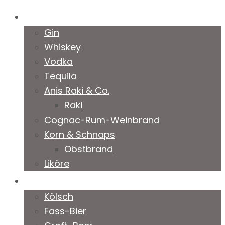
Spirituosen
Gin
Whiskey
Vodka
Tequila
Anis Raki & Co.
Raki
Cognac-Rum-Weinbrand
Korn & Schnaps
Obstbrand
Liköre
Biere
Kölsch
Fass-Bier